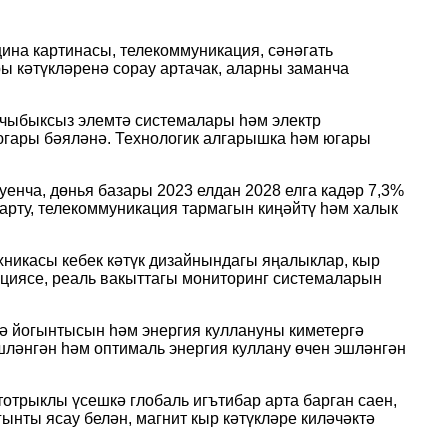
цина картинасы, телекоммуникация, сәнәгать
ы кәтүкләренә сорау артачак, аларны заманча
 чыбыксыз элемтә системалары һәм электр
югары бәяләнә. Технологик алгарышка һәм югары
енча, дөнья базары 2023 елдан 2028 елга кадәр 7,3%
 арту, телекоммуникация тармагын киңәйтү һәм халык
хникасы кебек кәтүк дизайнындагы яңалыклар, кыр
циясе, реаль вакыттагы мониторинг системаларын
кә йогынтысын һәм энергия куллануны киметергә
шләнгән һәм оптималь энергия куллану өчен эшләнгән
тотрыклы үсешкә глобаль игътибар арта барган саен,
ынты ясау белән, магнит кыр кәтүкләре киләчәктә