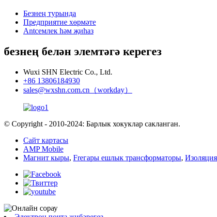
Безнең турында
Предприятие хөрмәте
Antсемлек һәм җиһаз
безнең белән элемтәгә керегез
Wuxi SHN Electric Co., Ltd.
+86 13806184930
sales@wxshn.com.cn（workday）
© Copyright - 2010-2024: Барлык хокуклар сакланган.
Сайт картасы
AMP Mobile
Магнит кыры
,
Freгары ешлык трансформаторы
,
Изоляция
Электрон почта җибәрегез