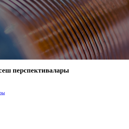
сеш перспективалары
ары