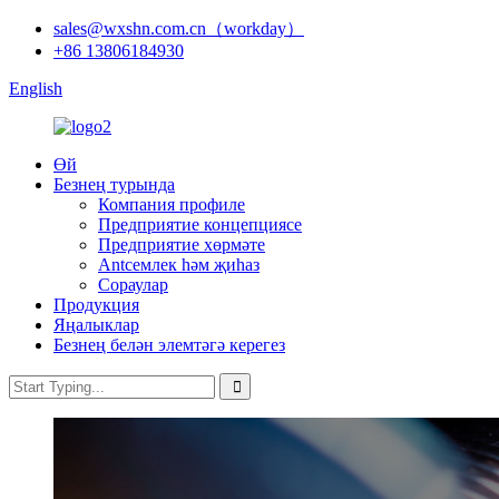
sales@wxshn.com.cn（workday）
+86 13806184930
English
Өй
Безнең турында
Компания профиле
Предприятие концепциясе
Предприятие хөрмәте
Antсемлек һәм җиһаз
Сораулар
Продукция
Яңалыклар
Безнең белән элемтәгә керегез