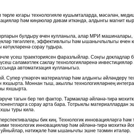
ул төрле югары технологияле кушымталарда, мәсәлән, меди
ацияләр һәм киңәюләр дәвам иткәндә, алдынгы магнит кыр
кырларын булдыру өчен кулланыла, алар МРИ машиналары,
әтүкләр төгәллеге, эффективлыгы һәм ышанычлылыгы өчен 
 кәтүкләренә сорау тудыра.
өчле үсеш траекториясен фаразлыйлар. Соңгы докладлар бу
у үсеш сәламәтлек саклау технологияләренә инвестицияләр
цессында автоматизация кулланыгыз.
й. Супер үткәргеч материаллар һәм алдынгы әйләндерү те
 яхшырта. Моннан тыш, акыллы технологияләрнең интегра
ны яхшырта.
тәрүче тагын бер төп фактор. Тармаклар әйләнә-тирә мохит
мпонентларга сорау арта бара. Тотрыклы материаллардан э
яхшы туры килә.
перспективалары бик киң. Технологик инновацияләргә һәм 
ими технологик инновацияләр һәм әйләнә-тирә мохиткә йог
 уйныйлар, нәтиҗәле һәм ышанычлы эшне тәэмин итәләр.