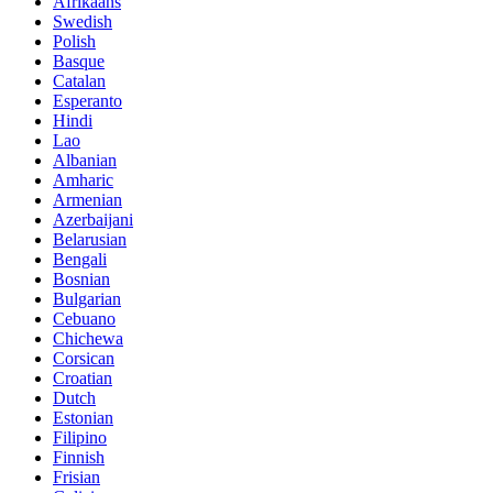
Afrikaans
Swedish
Polish
Basque
Catalan
Esperanto
Hindi
Lao
Albanian
Amharic
Armenian
Azerbaijani
Belarusian
Bengali
Bosnian
Bulgarian
Cebuano
Chichewa
Corsican
Croatian
Dutch
Estonian
Filipino
Finnish
Frisian