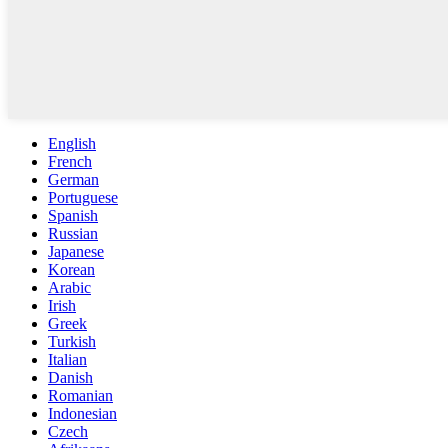
English
French
German
Portuguese
Spanish
Russian
Japanese
Korean
Arabic
Irish
Greek
Turkish
Italian
Danish
Romanian
Indonesian
Czech