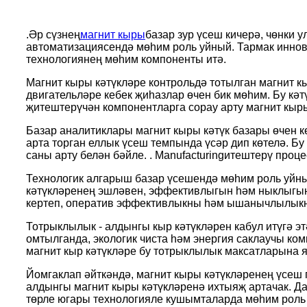
.Әр сүзнең
магнит кыры
базар зур үсеш кичерә, чөнки 
автоматизациясендә мөһим роль уйный. Тармак иннов
технологиянең мөһим компоненты итә.
Магнит кыры кәтүкләре контрольдә тотылган магнит 
двигательләре кебек җиһазлар өчен бик мөһим. Бу к
җитештерүчән компонентларга сорау арту магнит кыры
Базар аналитиклары магнит кыры кәтүк базары өчен к
арта торган еллык үсеш темпында үсәр дип көтелә. Б
саны арту белән бәйле. . Manufacturingитештерү про
Технологик алгарыш базар үсешендә мөһим роль уйны
кәтүкләренең эшләвен, эффективлыгын һәм ныклыгын
кертеп, оператив эффективлыкны һәм ышанычлылык
Тотрыклылык - алдынгы кыр кәтүкләрен кабул итүгә э
омтылганда, экологик чиста һәм энергия саклаучы ко
магнит кыр кәтүкләре бу тотрыклылык максатларына 
Йомгаклап әйткәндә, магнит кыры кәтүкләренең үсеш 
алдынгы магнит кыры кәтүкләренә ихтыяҗ артачак. Да
төрле югары технологияле кушымталарда мөһим роль