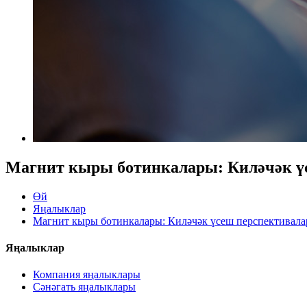
Магнит кыры ботинкалары: Киләчәк ү
Өй
Яңалыклар
Магнит кыры ботинкалары: Киләчәк үсеш перспективал
Яңалыклар
Компания яңалыклары
Сәнәгать яңалыклары