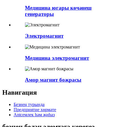
Медицина югары көчәнеш
генераторы
Электромагнит
Медицина электромагнит
Амор магнит боҗрасы
Навигация
Безнең турында
Предприятие хөрмәте
Antсемлек һәм җиһаз
безнең белән элемтәгә керегез