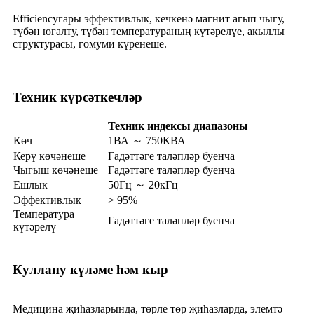
Efficiencyгары эффективлык, кечкенә магнит агып чыгу,
түбән югалту, түбән температураның күтәрелүе, акыллы
структурасы, гомуми күренеше.
Техник күрсәткечләр
Техник
индексы
диапазоны
Көч
1ВА ～ 750КВА
Керү көчәнеше
Гадәттәге таләпләр буенча
Чыгыш көчәнеше
Гадәттәге таләпләр буенча
Ешлык
50Гц ～ 20кГц
Эффективлык
> 95%
Температура
Гадәттәге таләпләр буенча
күтәрелү
Куллану күләме һәм кыр
Медицина җиһазларында, төрле төр җиһазларда, элемтә