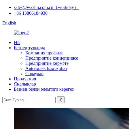
sales@wxshn.com.cn（workday）
+86 13806184930
English
Өй
Безнең турында
Компания профиле
Предприятие концепциясе
Предприятие хөрмәте
Antсемлек һәм җиһаз
Сораулар
Продукция
Яңалыклар
Безнең белән элемтәгә керегез