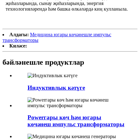
җиһазларында, сынау җиһазларында, энергия
технологияләрендә һәм башка өлкәләрдә киң кулланыла.
Алдагы:
Медицина югары көчәнешле импульс
трансформаторы
Киләсе:
бәйләнешле продуктлар
Индуктивлык кәтүге
Powerгары көч һәм югары
көчәнеш импульс трансформаторы