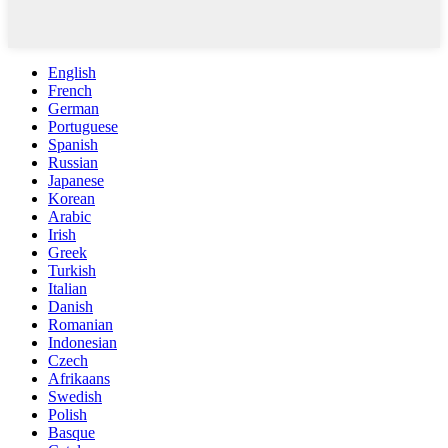
English
French
German
Portuguese
Spanish
Russian
Japanese
Korean
Arabic
Irish
Greek
Turkish
Italian
Danish
Romanian
Indonesian
Czech
Afrikaans
Swedish
Polish
Basque