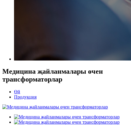
Медицина җайланмалары өчен
трансформаторлар
Өй
Продукция