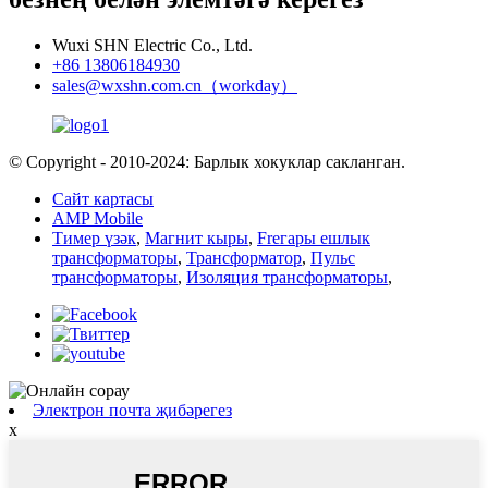
Wuxi SHN Electric Co., Ltd.
+86 13806184930
sales@wxshn.com.cn（workday）
© Copyright - 2010-2024: Барлык хокуклар сакланган.
Сайт картасы
AMP Mobile
Тимер үзәк
,
Магнит кыры
,
Freгары ешлык
трансформаторы
,
Трансформатор
,
Пульс
трансформаторы
,
Изоляция трансформаторы
,
Электрон почта җибәрегез
x