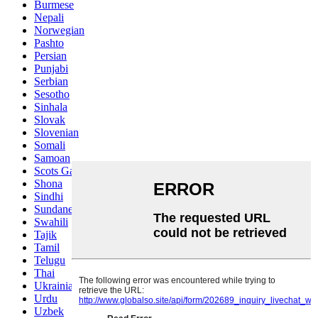
Burmese
Nepali
Norwegian
Pashto
Persian
Punjabi
Serbian
Sesotho
Sinhala
Slovak
Slovenian
Somali
Samoan
Scots Gaelic
Shona
Sindhi
Sundanese
Swahili
Tajik
Tamil
Telugu
Thai
Ukrainian
Urdu
Uzbek