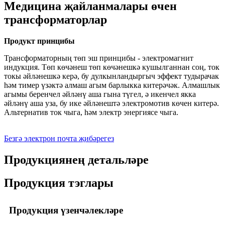
Медицина җайланмалары өчен
трансформаторлар
Продукт принцибы
Трансформаторның төп эш принцибы - электромагнит
индукция. Төп көчәнеш төп көчәнешкә кушылганнан соң, ток
токы әйләнешкә керә, бу дулкынландыргыч эффект тудырачак
һәм тимер үзәктә алмаш агым барлыкка китерәчәк. Алмашлык
агымы беренчел әйләнү аша гына түгел, ә икенчел якка
әйләнү аша уза, бу ике әйләнештә электромотив көчен китерә.
Альтернатив ток чыга, һәм электр энергиясе чыга.
Безгә электрон почта җибәрегез
Продукциянең детальләре
Продукция тэглары
Продукция үзенчәлекләре